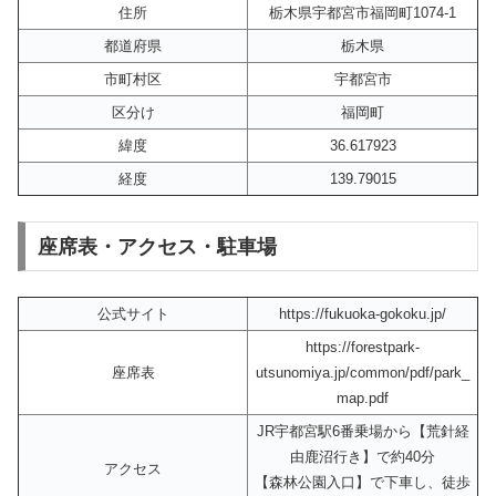
住所
栃木県宇都宮市福岡町1074-1
都道府県
栃木県
市町村区
宇都宮市
区分け
福岡町
緯度
36.617923
経度
139.79015
座席表・アクセス・駐車場
公式サイト
https://fukuoka-gokoku.jp/
https://forestpark-
座席表
utsunomiya.jp/common/pdf/park_
map.pdf
JR宇都宮駅6番乗場から【荒針経
由鹿沼行き】で約40分
アクセス
【森林公園入口】で下車し、徒歩