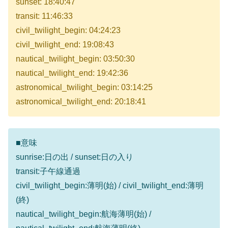
sunset: 18:40:47
transit: 11:46:33
civil_twilight_begin: 04:24:23
civil_twilight_end: 19:08:43
nautical_twilight_begin: 03:50:30
nautical_twilight_end: 19:42:36
astronomical_twilight_begin: 03:14:25
astronomical_twilight_end: 20:18:41
■意味
sunrise:日の出 / sunset:日の入り
transit:子午線通過
civil_twilight_begin:薄明(始) / civil_twilight_end:薄明
(終)
nautical_twilight_begin:航海薄明(始) /