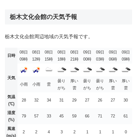
栃木文化会館の天気予報
栃木文化会館周辺地域の天気予報です。
08日
08日
08日
08日
08日
09日
09日
09日
09日
日時
09時
12時
15時
18時
21時
00時
03時
06時
09時
天気
曇り
厚い
曇り
曇り
厚い
厚い
小雨
小雨
雲
がち
雲
がち
がち
雲
雲
気温
28
32
34
31
29
27
26
27
30
(℃)
湿度
79
57
33
45
59
66
71
72
61
(%)
風速
2
2
4
3
2
1
1
1
0
(m/s)