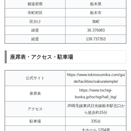
都道府県
栃木県
市町村区
栃木市
区分け
旭町
緯度
36.376983
経度
139.737353
座席表・アクセス・駐車場
https://www.tokinosumika.com/gui
公式サイト
de/facilities/sakuratemple/
https://www.tochigi-
座席表
bunka.jp/tochigi/hall_big/
JR両毛線東武日光線栃木駅北口か
アクセス
ら徒歩約15分
駐車場
335台
大ホール 1204席