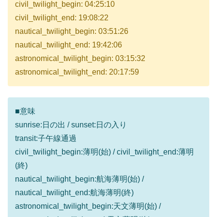
civil_twilight_begin: 04:25:10
civil_twilight_end: 19:08:22
nautical_twilight_begin: 03:51:26
nautical_twilight_end: 19:42:06
astronomical_twilight_begin: 03:15:32
astronomical_twilight_end: 20:17:59
■意味
sunrise:日の出 / sunset:日の入り
transit:子午線通過
civil_twilight_begin:薄明(始) / civil_twilight_end:薄明
(終)
nautical_twilight_begin:航海薄明(始) /
nautical_twilight_end:航海薄明(終)
astronomical_twilight_begin:天文薄明(始) /