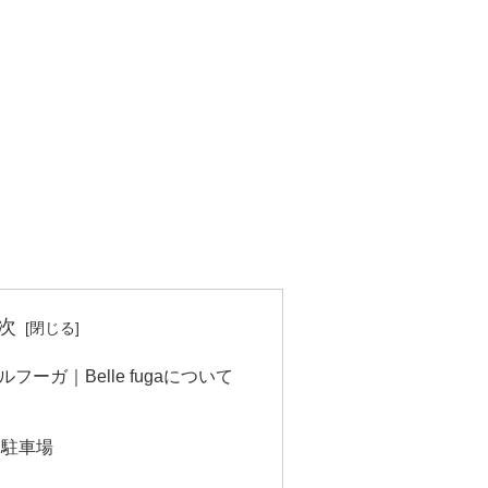
次
ーガ｜Belle fugaについて
・駐車場