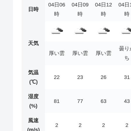
04日06
04日09
04日12
04日
日時
時
時
時
時
天気
曇り
厚い雲
厚い雲
厚い雲
ち
気温
22
23
26
31
(℃)
湿度
81
77
63
43
(%)
風速
2
2
2
2
(m/s)