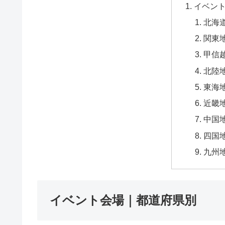
イベン
北海
関東
甲信
北陸
東海
近畿
中国
四国
九州
イベント会場｜都道府県別