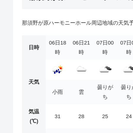
那須野が原ハーモニーホール周辺地域の天気
06日18
06日21
07日00
07日
日時
時
時
時
時
天気
曇りが
曇り
小雨
雲
ち
ち
気温
31
28
25
24
(℃)