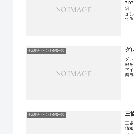
ZO
温、
探し
て住
グ
千葉県のイベント会場一覧
グレ
報を
アイ
県長
三
千葉県のイベント会場一覧
三協
情報
ロン