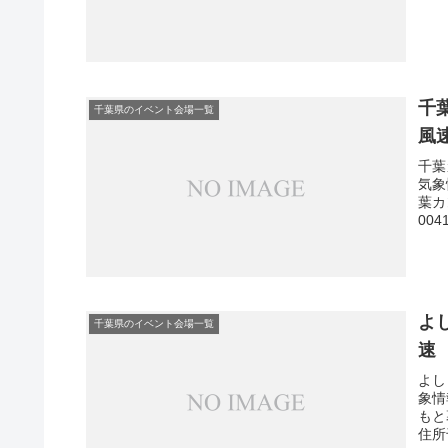
千
千葉県のイベント会場一覧
風
千葉
気象
葉カ
00
よ
千葉県のイベント会場一覧
速
よし
象情
もと
住所