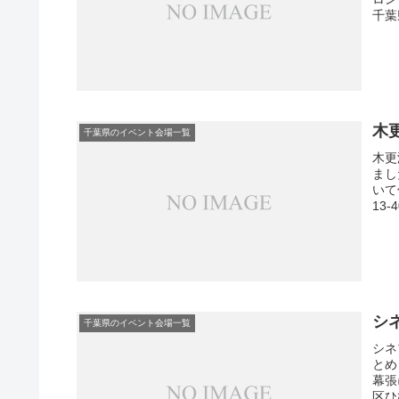
千葉
木
千葉県のイベント会場一覧
木更
まし
いて
13
シ
千葉県のイベント会場一覧
シネ
とめ
幕張
区ひ