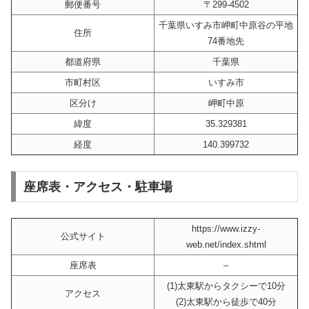
郵便番号
〒299-4502
千葉県いすみ市岬町中原谷の平地
住所
74番地先
都道府県
千葉県
市町村区
いすみ市
区分け
岬町中原
緯度
35.329381
経度
140.399732
座席表・アクセス・駐車場
https://www.izzy-
公式サイト
web.net/index.shtml
座席表
–
(1)太東駅からタクシーで10分
アクセス
(2)太東駅から徒歩で40分