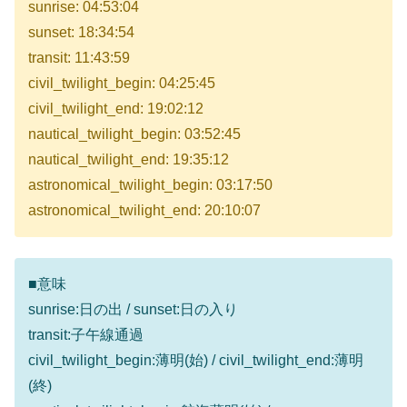
sunrise: 04:53:04
sunset: 18:34:54
transit: 11:43:59
civil_twilight_begin: 04:25:45
civil_twilight_end: 19:02:12
nautical_twilight_begin: 03:52:45
nautical_twilight_end: 19:35:12
astronomical_twilight_begin: 03:17:50
astronomical_twilight_end: 20:10:07
■意味
sunrise:日の出 / sunset:日の入り
transit:子午線通過
civil_twilight_begin:薄明(始) / civil_twilight_end:薄明
(終)