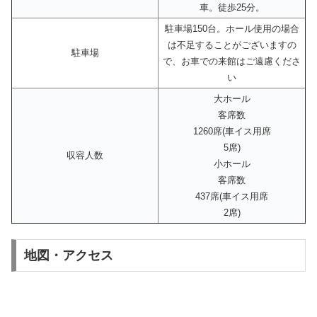
車。徒歩25分。
駐車場150台。ホール使用の場合
は不足することがございますの
駐車場
で、お車での来館はご遠慮くださ
い
大ホール
客席数
1260席(車イス用席
5席)
収容人数
小ホール
客席数
437席(車イス用席
2席)
地図・アクセス