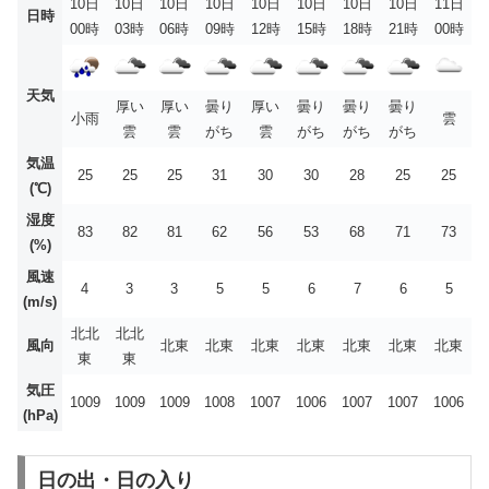
10日
10日
10日
10日
10日
10日
10日
10日
11日
日時
00時
03時
06時
09時
12時
15時
18時
21時
00時
天気
厚い
厚い
曇り
厚い
曇り
曇り
曇り
小雨
雲
雲
雲
がち
雲
がち
がち
がち
気温
25
25
25
31
30
30
28
25
25
(℃)
湿度
83
82
81
62
56
53
68
71
73
(%)
風速
4
3
3
5
5
6
7
6
5
(m/s)
北北
北北
風向
北東
北東
北東
北東
北東
北東
北東
東
東
気圧
1009
1009
1009
1008
1007
1006
1007
1007
1006
(hPa)
日の出・日の入り