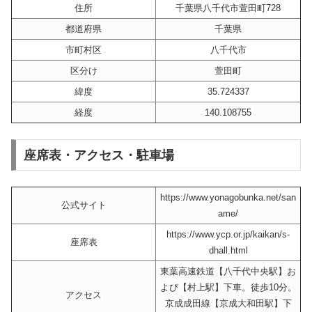
住所
千葉県八千代市萱田町728
都道府県
千葉県
市町村区
八千代市
区分け
萱田町
緯度
35.724337
経度
140.108755
座席表・アクセス・駐車場
https://www.yonagobunka.net/san
公式サイト
ame/
https://www.ycp.or.jp/kaikan/s-
座席表
dhall.html
東葉高速鉄道【八千代中央駅】お
よび【村上駅】下車。徒歩10分。
アクセス
京成成田線【京成大和田駅】下