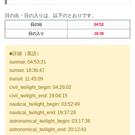
日の出・日の入りは、以下のとおりです。
日の出
04:52
日の入り
18:38
■詳細（英語）
sunrise: 04:53:31
sunset: 18:36:47
transit: 11:45:09
civil_twilight_begin: 04:26:02
civil_twilight_end: 19:04:15
nautical_twilight_begin: 03:52:49
nautical_twilight_end: 19:37:28
astronomical_twilight_begin: 03:17:36
astronomical_twilight_end: 20:12:41