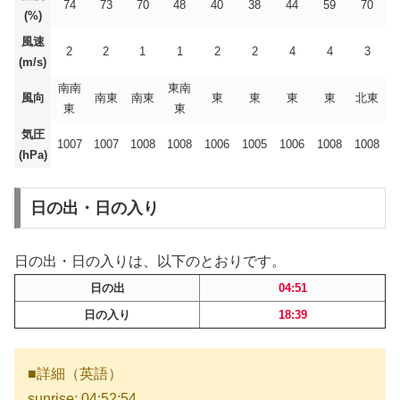
74
73
70
48
40
38
44
59
70
(%)
風速
2
2
1
1
2
2
4
4
3
(m/s)
南南
東南
風向
南東
南東
東
東
東
東
北東
東
東
気圧
1007
1007
1008
1008
1006
1005
1006
1008
1008
(hPa)
日の出・日の入り
日の出・日の入りは、以下のとおりです。
日の出
04:51
日の入り
18:39
■詳細（英語）
sunrise: 04:52:54