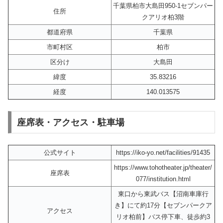
千葉県柏市大島田950-1セブンパー
住所
クアリオ柏3階
都道府県
千葉県
市町村区
柏市
区分け
大島田
緯度
35.83216
経度
140.013575
座席表・アクセス・駐車場
公式サイト
https://iko-yo.net/facilities/91435
https://www.tohotheater.jp/theater/
座席表
077/institution.html
東口から東武バス【沼南車庫行
き】にて約17分【セブンパークア
アクセス
リオ柏前】バス停下車、徒歩約3