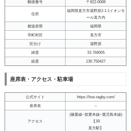
郵便番号
〒822-0008
福岡県直方市湯野原2-1-1イオンモ
住所
ール直方内
都道府県
福岡県
市町村区
直方市
区分け
湯野原
緯度
33.768005
経度
130.750427
座席表・アクセス・駐車場
公式サイト
https://hos-ragby.com/
座席表
–
(篠栗線~筑豊本線~鹿児島本線)
アクセス
【JR
直方駅】