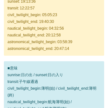
sunset: 19:13:36
transit: 12:22:57
civil_twilight_begin: 05:05:23
civil_twilight_end: 19:40:30
nautical_twilight_begin: 04:32:56
nautical_twilight_end: 20:12:58
astronomical_twilight_begin: 03:58:39
astronomical_twilight_end: 20:47:14
■意味
sunrise:日の出 / sunset:日の入り
transit:子午線通過
civil_twilight_begin:薄明(始) / civil_twilight_end:薄明
(終)
nautical_twilight_begin:航海薄明(始) /