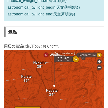
nautical_twilight_end:航海薄明(終)
astronomical_twilight_begin:天文薄明(始) /
astronomical_twilight_end:天文薄明(終)
気温
周辺の気温は以下のとおりです。