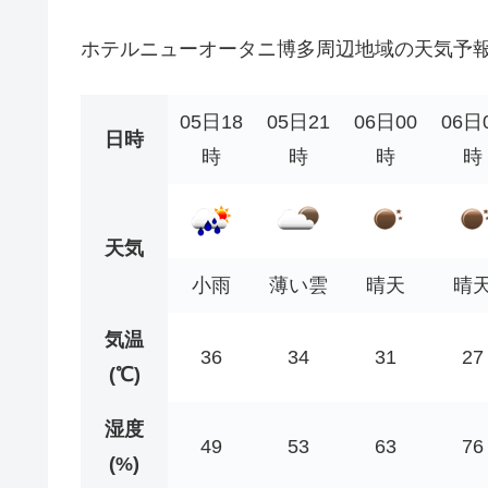
ホテルニューオータニ博多周辺地域の天気予
05日18
05日21
06日00
06日
日時
時
時
時
時
天気
小雨
薄い雲
晴天
晴
気温
36
34
31
27
(℃)
湿度
49
53
63
76
(%)