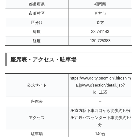
都道府県
福岡県
市町村区
直方市
区分け
直方
緯度
33.741143
経度
130.725383
座席表・アクセス・駐車場
https://www.city.onomichi.hiroshim
公式サイト
a.jp/www/section/detail.jsp?
id=1165
座席表
–
JR直方駅下車西口から徒歩約10分
アクセス
JR西鉄バスセンター下車徒歩約10
分
駐車場
140台