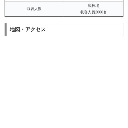
競技場
収容人数
収容人員2000名
地図・アクセス