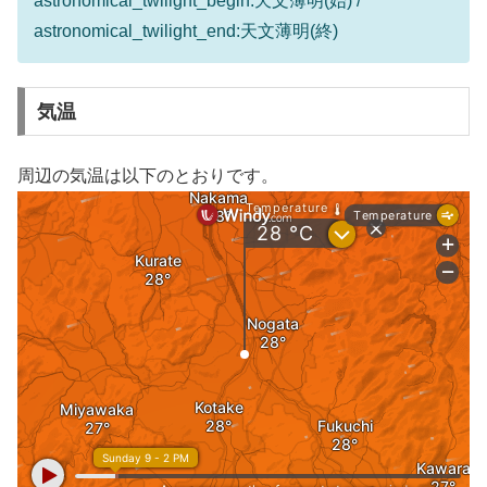
astronomical_twilight_begin:天文薄明(始) /
astronomical_twilight_end:天文薄明(終)
気温
周辺の気温は以下のとおりです。