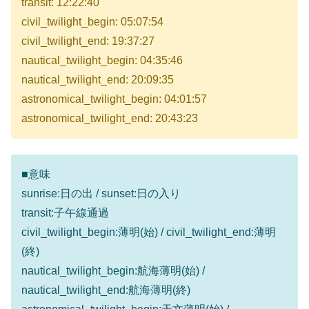
transit: 12:22:40
civil_twilight_begin: 05:07:54
civil_twilight_end: 19:37:27
nautical_twilight_begin: 04:35:46
nautical_twilight_end: 20:09:35
astronomical_twilight_begin: 04:01:57
astronomical_twilight_end: 20:43:23
■意味
sunrise:日の出 / sunset:日の入り
transit:子午線通過
civil_twilight_begin:薄明(始) / civil_twilight_end:薄明
(終)
nautical_twilight_begin:航海薄明(始) /
nautical_twilight_end:航海薄明(終)