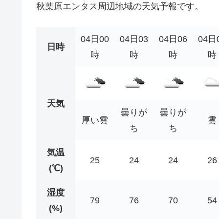
秋葉原エンタス周辺地域の天気予報です。
04日00
04日03
04日06
04日
日時
時
時
時
時
天気
曇りが
曇りが
厚い雲
雲
ち
ち
気温
25
24
24
26
(℃)
湿度
79
76
70
54
(%)