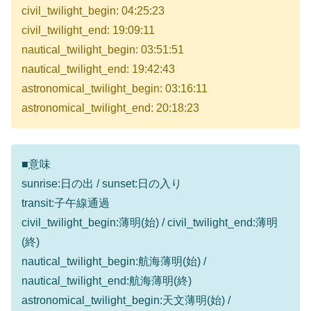
civil_twilight_begin: 04:25:23
civil_twilight_end: 19:09:11
nautical_twilight_begin: 03:51:51
nautical_twilight_end: 19:42:43
astronomical_twilight_begin: 03:16:11
astronomical_twilight_end: 20:18:23
■意味
sunrise:日の出 / sunset:日の入り
transit:子午線通過
civil_twilight_begin:薄明(始) / civil_twilight_end:薄明
(終)
nautical_twilight_begin:航海薄明(始) /
nautical_twilight_end:航海薄明(終)
astronomical_twilight_begin:天文薄明(始) /