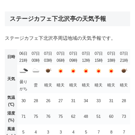
ステージカフェ下北沢亭の天気予報
ステージカフェ下北沢亭周辺地域の天気予報です。
06日
07日
07日
07日
07日
07日
07日
07日
07日
日時
21時
00時
03時
06時
09時
12時
15時
18時
21時
天気
曇り
雲
晴天
晴天
晴天
晴天
晴天
晴天
晴天
がち
気温
30
28
26
27
31
34
33
31
28
(℃)
湿度
71
75
76
75
62
48
51
60
73
(%)
風速
5
4
3
3
4
5
7
8
7