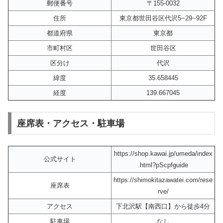
郵便番号
〒155-0032
住所
東京都世田谷区代沢5−29−92F
都道府県
東京都
市町村区
世田谷区
区分け
代沢
緯度
35.658445
経度
139.667045
座席表・アクセス・駐車場
https://shop.kawai.jp/umeda/index
公式サイト
.html?pScpfguide
https://shimokitazawatei.com/rese
座席表
rve/
アクセス
下北沢駅【南西口】から徒歩4分
駐車場
なし