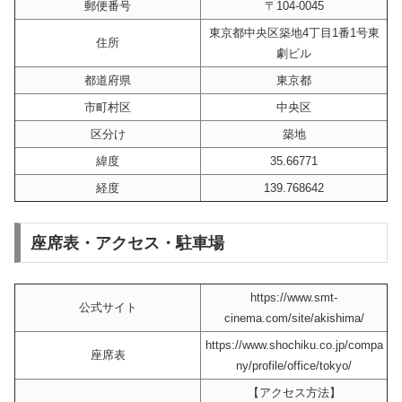
郵便番号
〒104-0045
東京都中央区築地4丁目1番1号東
住所
劇ビル
都道府県
東京都
市町村区
中央区
区分け
築地
緯度
35.66771
経度
139.768642
座席表・アクセス・駐車場
https://www.smt-
公式サイト
cinema.com/site/akishima/
https://www.shochiku.co.jp/compa
座席表
ny/profile/office/tokyo/
【アクセス方法】