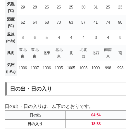
気温
29
28
25
25
25
30
31
25
23
(℃)
湿度
62
64
68
70
63
57
41
74
90
(%)
風速
8
6
5
4
4
4
3
4
9
(m/s)
東北
東北
北北
北北
南南
風向
北東
北
北西
南
東
東
東
西
東
気圧
1006
1007
1006
1005
1005
1003
1000
998
998
(hPa)
日の出・日の入り
日の出・日の入りは、以下のとおりです。
日の出
04:54
日の入り
18:38