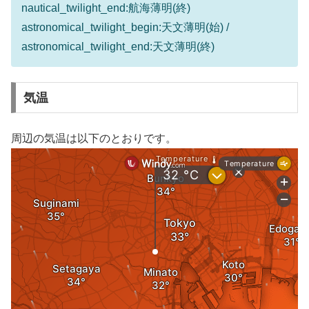
nautical_twilight_end:航海薄明(終)
astronomical_twilight_begin:天文薄明(始) /
astronomical_twilight_end:天文薄明(終)
気温
周辺の気温は以下のとおりです。