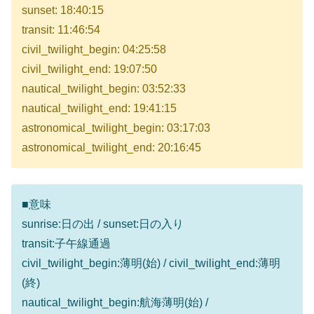
sunset: 18:40:15
transit: 11:46:54
civil_twilight_begin: 04:25:58
civil_twilight_end: 19:07:50
nautical_twilight_begin: 03:52:33
nautical_twilight_end: 19:41:15
astronomical_twilight_begin: 03:17:03
astronomical_twilight_end: 20:16:45
■意味
sunrise:日の出 / sunset:日の入り
transit:子午線通過
civil_twilight_begin:薄明(始) / civil_twilight_end:薄明
(終)
nautical_twilight_begin:航海薄明(始) /