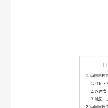
目
両国国技
住所・
座席表
地図・
両国国技