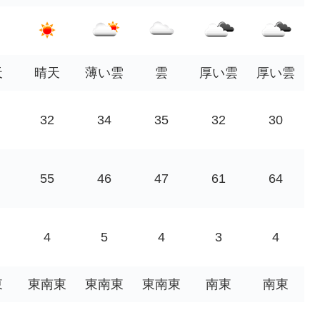
天
晴天
薄い雲
雲
厚い雲
厚い雲
32
34
35
32
30
55
46
47
61
64
4
5
4
3
4
東
東南東
東南東
東南東
南東
南東