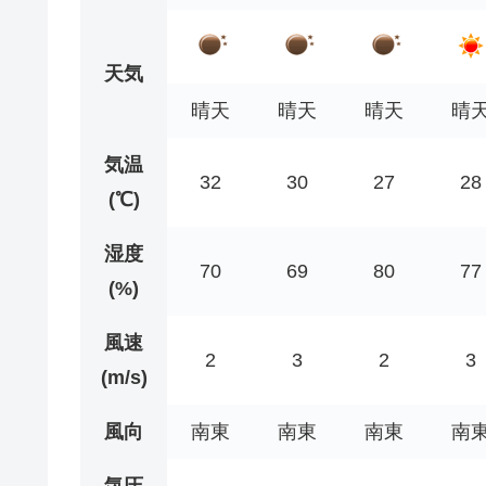
天気
晴天
晴天
晴天
晴
気温
32
30
27
28
(℃)
湿度
70
69
80
77
(%)
風速
2
3
2
3
(m/s)
風向
南東
南東
南東
南
気圧