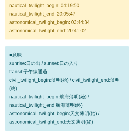
nautical_twilight_begin: 04:19:50
nautical_twilight_end: 20:05:47
astronomical_twilight_begin: 03:44:34
astronomical_twilight_end: 20:41:02
■意味
sunrise:日の出 / sunset:日の入り
transit:子午線通過
civil_twilight_begin:薄明(始) / civil_twilight_end:薄明
(終)
nautical_twilight_begin:航海薄明(始) /
nautical_twilight_end:航海薄明(終)
astronomical_twilight_begin:天文薄明(始) /
astronomical_twilight_end:天文薄明(終)