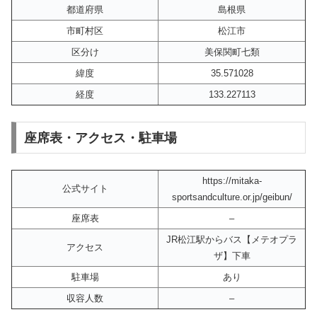
都道府県
島根県
市町村区
松江市
区分け
美保関町七類
緯度
35.571028
経度
133.227113
座席表・アクセス・駐車場
https://mitaka-
公式サイト
sportsandculture.or.jp/geibun/
座席表
–
JR松江駅からバス【メテオプラ
アクセス
ザ】下車
駐車場
あり
収容人数
–