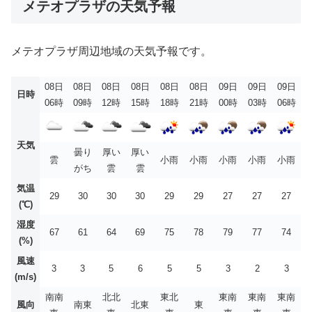
メテオプラザの天気予報
メテオプラザ周辺地域の天気予報です。
08日
08日
08日
08日
08日
08日
09日
09日
09日
日時
06時
09時
12時
15時
18時
21時
00時
03時
06時
天気
曇り
厚い
厚い
雲
小雨
小雨
小雨
小雨
小雨
がち
雲
雲
気温
29
30
30
30
29
29
27
27
27
(℃)
湿度
67
61
64
69
75
78
79
77
74
(%)
風速
3
3
5
6
5
5
3
2
3
(m/s)
南南
北北
東北
東南
東南
東南
風向
南東
北東
東