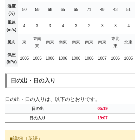
湿度
50
59
68
65
65
71
49
43
51
(%)
風速
4
3
3
4
3
2
3
3
4
(m/s)
東南
東北
風向
東
南東
南東
南東
南東
南東
北東
東
東
気圧
1005
1005
1006
1006
1006
1006
1007
1006
1005
(hPa)
日の出・日の入り
日の出・日の入りは、以下のとおりです。
日の出
05:19
日の入り
19:07
■詳細（英語）