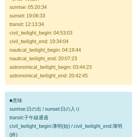
sunrise: 05:20:34
sunset: 19:06:33
transit: 12:13:34
civil_twilight_begin: 04:53:03
civil_twilight_end: 19:34:04
nautical_twilight_begin: 04:19:44
nautical_twilight_end: 20:07:23
astronomical_twilight_begin: 03:44:23
astronomical_twilight_end: 20:42:45
■意味
sunrise:日の出 / sunset:日の入り
transit:子午線通過
civil_twilight_begin:薄明(始) / civil_twilight_end:薄明
(終)