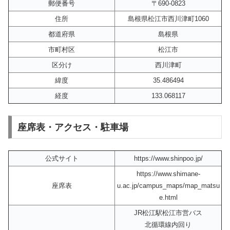
郵便番号
〒690-0823
住所
島根県松江市西川津町1060
都道府県
島根県
市町村区
松江市
区分け
西川津町
緯度
35.486494
経度
133.068117
座席表・アクセス・駐車場
公式サイト
https://www.shinpoo.jp/
https://www.shimane-
座席表
u.ac.jp/campus_maps/map_matsu
e.html
JR松江駅松江市営バス
北循環線内回り