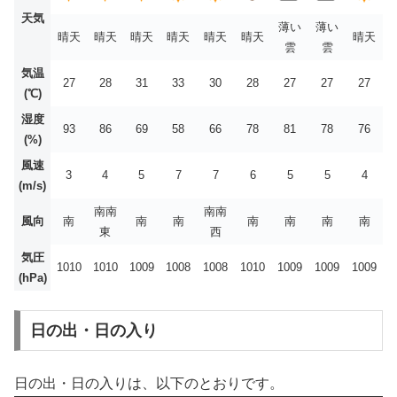
天気
薄い
薄い
晴天
晴天
晴天
晴天
晴天
晴天
晴天
雲
雲
気温
27
28
31
33
30
28
27
27
27
(℃)
湿度
93
86
69
58
66
78
81
78
76
(%)
風速
3
4
5
7
7
6
5
5
4
(m/s)
南南
南南
風向
南
南
南
南
南
南
南
東
西
気圧
1010
1010
1009
1008
1008
1010
1009
1009
1009
(hPa)
日の出・日の入り
日の出・日の入りは、以下のとおりです。