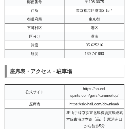
郵便番号
〒108-0075
住所
東京都港区港南2-15-4
都道府県
東京都
市町村区
港区
区分け
港南
緯度
35.625216
経度
139.741693
座席表・アクセス・駐車場
https://sound-
公式サイト
spirits.com/geils/kurume/top/
座席表
https://sic-hall.com/download/
JR山手線京浜東北線横須賀線総武
本線東海道本線【品川】駅港南口
から徒歩5分