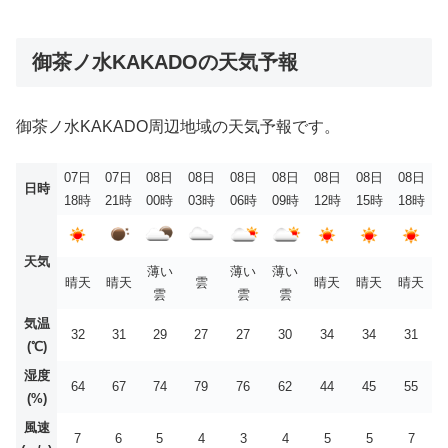
御茶ノ水KAKADOの天気予報
御茶ノ水KAKADO周辺地域の天気予報です。
07日
07日
08日
08日
08日
08日
08日
08日
08日
日時
18時
21時
00時
03時
06時
09時
12時
15時
18時
天気
薄い
薄い
薄い
晴天
晴天
雲
晴天
晴天
晴天
雲
雲
雲
気温
32
31
29
27
27
30
34
34
31
(℃)
湿度
64
67
74
79
76
62
44
45
55
(%)
風速
7
6
5
4
3
4
5
5
7