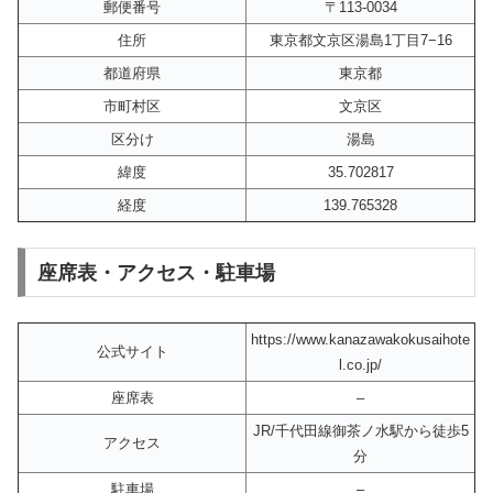
郵便番号
〒113-0034
住所
東京都文京区湯島1丁目7−16
都道府県
東京都
市町村区
文京区
区分け
湯島
緯度
35.702817
経度
139.765328
座席表・アクセス・駐車場
https://www.kanazawakokusaihote
公式サイト
l.co.jp/
座席表
–
JR/千代田線御茶ノ水駅から徒歩5
アクセス
分
駐車場
–