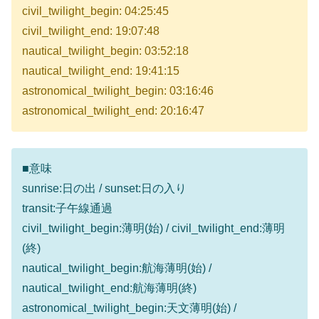
civil_twilight_begin: 04:25:45
civil_twilight_end: 19:07:48
nautical_twilight_begin: 03:52:18
nautical_twilight_end: 19:41:15
astronomical_twilight_begin: 03:16:46
astronomical_twilight_end: 20:16:47
■意味
sunrise:日の出 / sunset:日の入り
transit:子午線通過
civil_twilight_begin:薄明(始) / civil_twilight_end:薄明
(終)
nautical_twilight_begin:航海薄明(始) /
nautical_twilight_end:航海薄明(終)
astronomical_twilight_begin:天文薄明(始) /