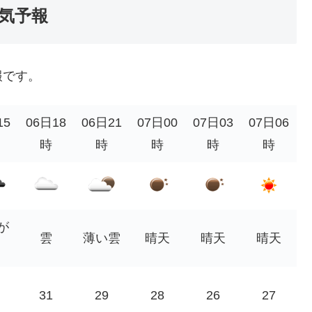
気予報
報です。
15
06日18
06日21
07日00
07日03
07日06
時
時
時
時
時
が
雲
薄い雲
晴天
晴天
晴天
31
29
28
26
27