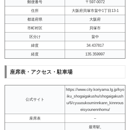
郵便番号
〒597-0072
住所
大阪府貝塚市畠中1丁目13-1
都道府県
大阪府
市町村区
貝塚市
区分け
畠中
緯度
34.437817
経度
135.359997
座席表・アクセス・駐車場
https://www.city.koriyama.lg.jp/kyo
iku_shogaigakushu/shogaigakush
公式サイト
u/6/cyuuoukouminnkann_kinnrous
eisyounennhomu/
座席表
–
最寄駅,