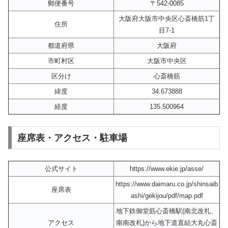
郵便番号
〒542-0085
大阪府大阪市中央区心斎橋筋1丁
住所
目7-1
都道府県
大阪府
市町村区
大阪市中央区
区分け
心斎橋筋
緯度
34.673888
経度
135.500964
座席表・アクセス・駐車場
公式サイト
https://www.ekie.jp/asse/
https://www.daimaru.co.jp/shinsaib
座席表
ashi/gekijou/pdf/map.pdf
地下鉄御堂筋心斎橋駅(南北改札、
アクセス
南南改札)から地下道直結大丸心斎