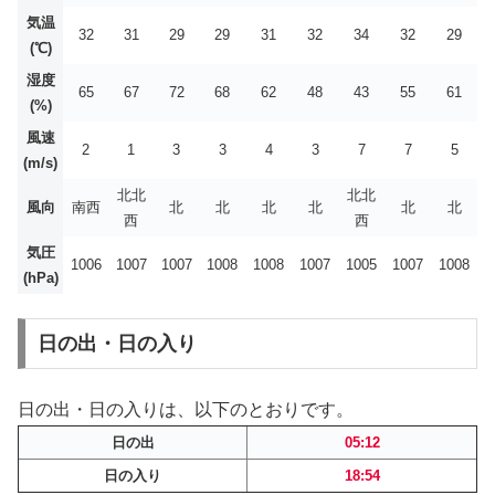
気温
32
31
29
29
31
32
34
32
29
(℃)
湿度
65
67
72
68
62
48
43
55
61
(%)
風速
2
1
3
3
4
3
7
7
5
(m/s)
北北
北北
風向
南西
北
北
北
北
北
北
西
西
気圧
1006
1007
1007
1008
1008
1007
1005
1007
1008
(hPa)
日の出・日の入り
日の出・日の入りは、以下のとおりです。
日の出
05:12
日の入り
18:54