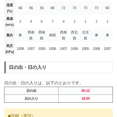
湿度
66
56
55
68
72
73
73
73
60
(%)
風速
2
4
6
7
4
2
1
2
1
(m/s)
西南
西南
西南
西北
北北
風向
東
南西
東
東
西
西
西
西
西
気圧
1008
1007
1005
1006
1007
1006
1005
1006
1007
(hPa)
日の出・日の入り
日の出・日の入りは、以下のとおりです。
日の出
05:12
日の入り
18:55
■詳細（英語）