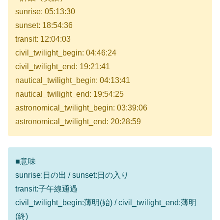
sunrise: 05:13:30
sunset: 18:54:36
transit: 12:04:03
civil_twilight_begin: 04:46:24
civil_twilight_end: 19:21:41
nautical_twilight_begin: 04:13:41
nautical_twilight_end: 19:54:25
astronomical_twilight_begin: 03:39:06
astronomical_twilight_end: 20:28:59
■意味
sunrise:日の出 / sunset:日の入り
transit:子午線通過
civil_twilight_begin:薄明(始) / civil_twilight_end:薄明
(終)