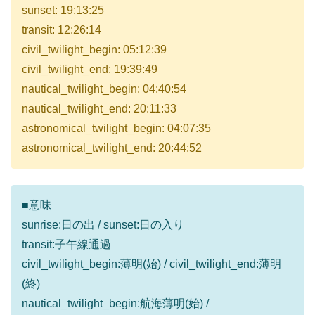
sunset: 19:13:25
transit: 12:26:14
civil_twilight_begin: 05:12:39
civil_twilight_end: 19:39:49
nautical_twilight_begin: 04:40:54
nautical_twilight_end: 20:11:33
astronomical_twilight_begin: 04:07:35
astronomical_twilight_end: 20:44:52
■意味
sunrise:日の出 / sunset:日の入り
transit:子午線通過
civil_twilight_begin:薄明(始) / civil_twilight_end:薄明
(終)
nautical_twilight_begin:航海薄明(始) /