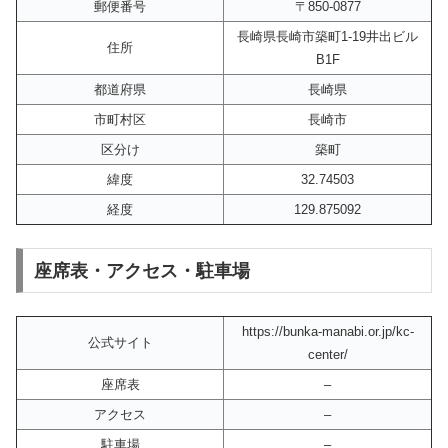
郵便番号
〒850-0877
長崎県長崎市築町1-19井出ビル
住所
B1F
都道府県
長崎県
市町村区
長崎市
区分け
築町
緯度
32.74503
経度
129.875092
座席表・アクセス・駐車場
https://bunka-manabi.or.jp/kc-
公式サイト
center/
座席表
–
アクセス
–
駐車場
–