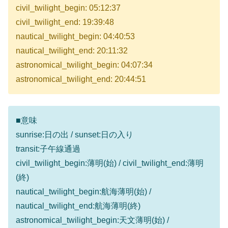
civil_twilight_begin: 05:12:37
civil_twilight_end: 19:39:48
nautical_twilight_begin: 04:40:53
nautical_twilight_end: 20:11:32
astronomical_twilight_begin: 04:07:34
astronomical_twilight_end: 20:44:51
■意味
sunrise:日の出 / sunset:日の入り
transit:子午線通過
civil_twilight_begin:薄明(始) / civil_twilight_end:薄明
(終)
nautical_twilight_begin:航海薄明(始) /
nautical_twilight_end:航海薄明(終)
astronomical_twilight_begin:天文薄明(始) /