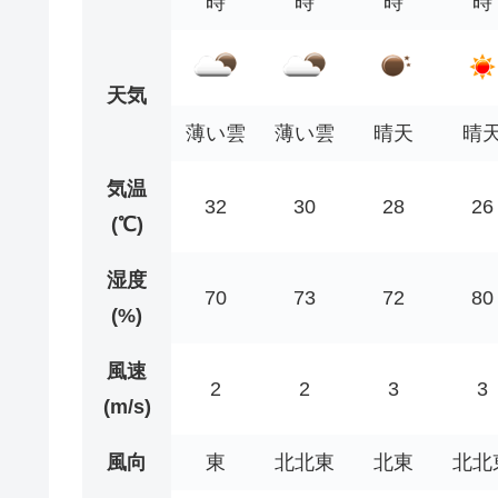
時
時
時
時
天気
薄い雲
薄い雲
晴天
晴
気温
32
30
28
26
(℃)
湿度
70
73
72
80
(%)
風速
2
2
3
3
(m/s)
風向
東
北北東
北東
北北