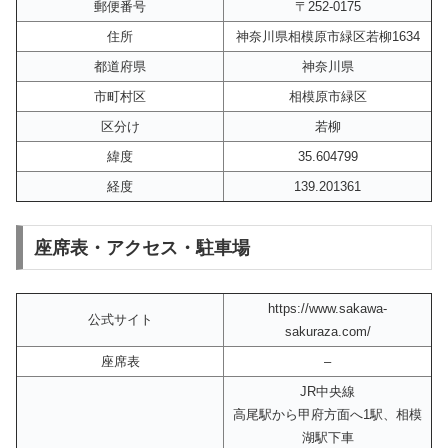
郵便番号
〒252-0175
住所
神奈川県相模原市緑区若柳1634
都道府県
神奈川県
市町村区
相模原市緑区
区分け
若柳
緯度
35.604799
経度
139.201361
座席表・アクセス・駐車場
https://www.sakawa-
公式サイト
sakuraza.com/
座席表
–
JR中央線
高尾駅から甲府方面へ1駅、相模
湖駅下車