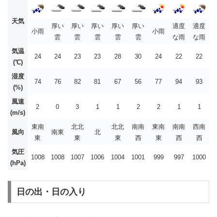
天気
厚い
厚い
厚い
厚い
厚い
適度
適度
小雨
小雨
雲
雲
雲
雲
雲
な雨
な雨
気温
24
24
23
23
28
30
24
22
22
(℃)
湿度
74
76
82
81
67
56
77
94
93
(%)
風速
2
0
3
1
1
2
2
1
1
(m/s)
東南
北北
北北
南南
東南
南南
西南
風向
南東
北
東
東
東
西
東
西
西
気圧
1008
1008
1007
1006
1004
1001
999
997
1000
(hPa)
日の出・日の入り