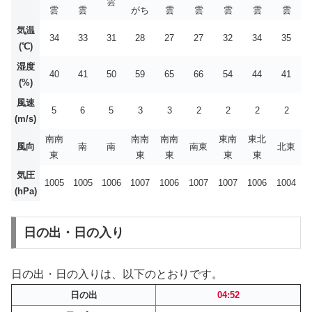
雲
雲
雲
がち
雲
雲
雲
雲
雲
気温
34
33
31
28
27
27
32
34
35
(℃)
湿度
40
41
50
59
65
66
54
44
41
(%)
風速
5
6
5
3
3
2
2
2
2
(m/s)
南南
南南
南南
東南
東北
風向
南
南
南東
北東
東
東
東
東
東
気圧
1005
1005
1006
1007
1006
1007
1007
1006
1004
(hPa)
日の出・日の入り
日の出・日の入りは、以下のとおりです。
日の出
04:52