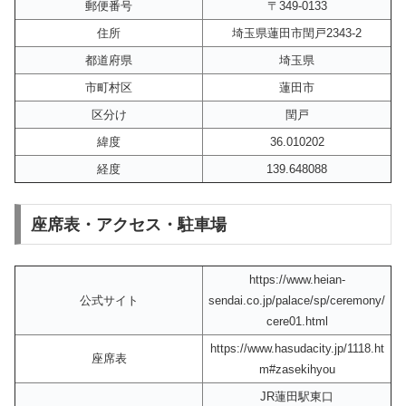
郵便番号
〒349-0133
住所
埼玉県蓮田市閏戸2343-2
都道府県
埼玉県
市町村区
蓮田市
区分け
閏戸
緯度
36.010202
経度
139.648088
座席表・アクセス・駐車場
https://www.heian-
公式サイト
sendai.co.jp/palace/sp/ceremony/
cere01.html
https://www.hasudacity.jp/1118.ht
座席表
m#zasekihyou
JR蓮田駅東口