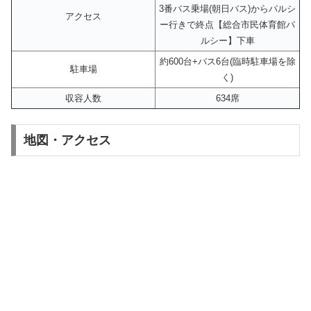
3番バス乗場(朝日バス)からパルシ
アクセス
ー行きで終点【総合市民体育館パ
ルシー】下車
約600台+バス6台(臨時駐車場を除
駐車場
く)
収容人数
634席
地図・アクセス