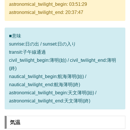
astronomical_twilight_begin: 03:51:29
astronomical_twilight_end: 20:37:47
■意味
sunrise:日の出 / sunset:日の入り
transit:子午線通過
civil_twilight_begin:薄明(始) / civil_twilight_end:薄明
(終)
nautical_twilight_begin:航海薄明(始) /
nautical_twilight_end:航海薄明(終)
astronomical_twilight_begin:天文薄明(始) /
astronomical_twilight_end:天文薄明(終)
気温