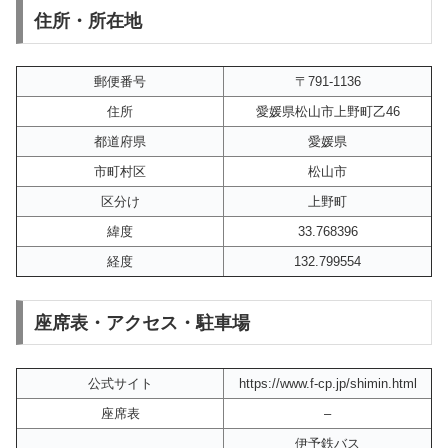
住所・所在地
郵便番号
〒791-1136
住所
愛媛県松山市上野町乙46
都道府県
愛媛県
市町村区
松山市
区分け
上野町
緯度
33.768396
経度
132.799554
座席表・アクセス・駐車場
公式サイト
https://www.f-cp.jp/shimin.html
座席表
–
伊予鉄バス