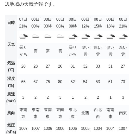
辺地域の天気予報です。
07日
08日
08日
08日
08日
08日
08日
08日
08日
日時
21時
00時
03時
06時
09時
12時
15時
18時
21時
天気
曇り
曇り
厚い
厚い
厚い
厚い
雲
雲
雲
がち
がち
雲
雲
雲
雲
気温
28
28
27
26
31
32
33
31
27
(℃)
湿度
65
67
75
80
52
54
53
61
73
(%)
風速
3
2
2
3
1
2
2
1
3
(m/s)
東南
東南
東南
東南
東北
西北
南南
風向
北西
南東
東
東
東
東
東
西
東
気圧
1007
1007
1006
1006
1006
1005
1004
1004
1007
(hPa)