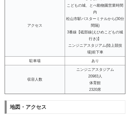
こどもの城、とべ動物園営業時間
内
松山市駅バスターミナルから(30分
アクセス
間隔)
3番線【砥部線(えひめこどもの城
行き)】
ニンジニアスタジアム(陸上競技
場)前下車
駐車場
あり
ニンジニアスタジアム
20983人
収容人数
体育館
2320席
地図・アクセス