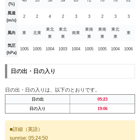
48
53
56
59
65
72
76
76
81
(%)
風速
2
2
4
2
3
3
2
3
3
(m/s)
東北
東北
東南
東南
東北
風向
東
北東
南東
東
東
東
東
東
東
気圧
1005
1005
1004
1003
1004
1005
1005
1004
1006
(hPa)
日の出・日の入り
日の出・日の入りは、以下のとおりです。
日の出
05:23
日の入り
19:06
■詳細（英語）
sunrise: 05:24:50