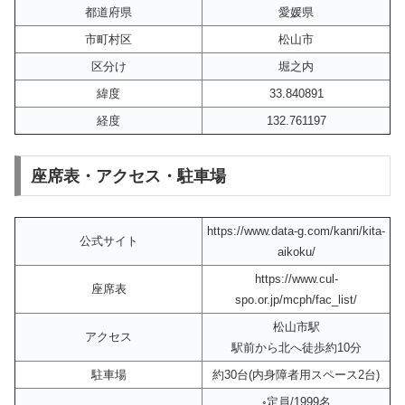
都道府県
愛媛県
市町村区
松山市
区分け
堀之内
緯度
33.840891
経度
132.761197
座席表・アクセス・駐車場
https://www.data-g.com/kanri/kita-
公式サイト
aikoku/
https://www.cul-
座席表
spo.or.jp/mcph/fac_list/
松山市駅
アクセス
駅前から北へ徒歩約10分
駐車場
約30台(内身障者用スペース2台)
◦定員/1999名