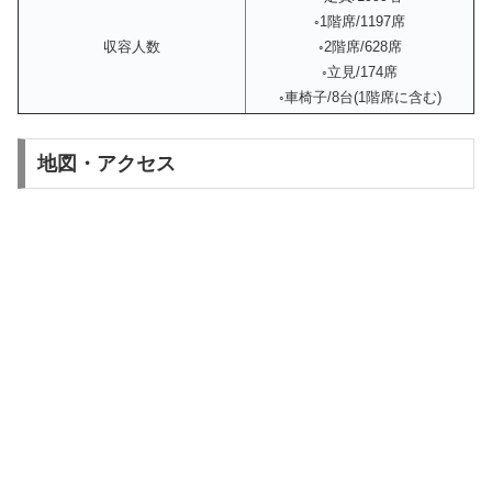
◦1階席/1197席
収容人数
◦2階席/628席
◦立見/174席
◦車椅子/8台(1階席に含む)
地図・アクセス