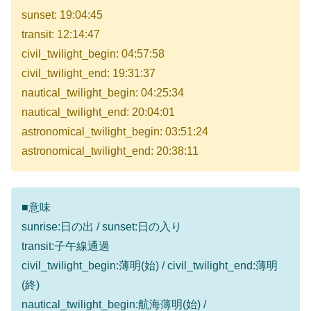
sunset: 19:04:45
transit: 12:14:47
civil_twilight_begin: 04:57:58
civil_twilight_end: 19:31:37
nautical_twilight_begin: 04:25:34
nautical_twilight_end: 20:04:01
astronomical_twilight_begin: 03:51:24
astronomical_twilight_end: 20:38:11
■意味
sunrise:日の出 / sunset:日の入り
transit:子午線通過
civil_twilight_begin:薄明(始) / civil_twilight_end:薄明
(終)
nautical_twilight_begin:航海薄明(始) /