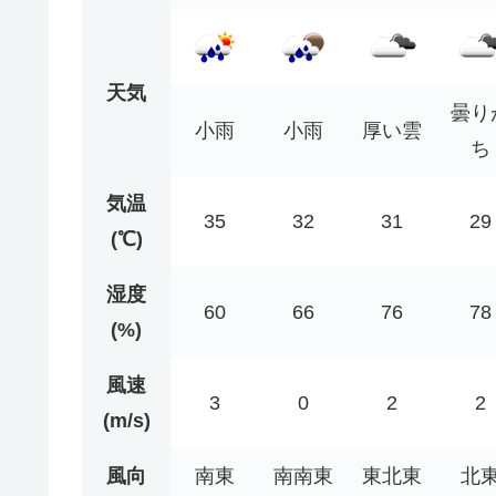
天気
曇り
小雨
小雨
厚い雲
ち
気温
35
32
31
29
(℃)
湿度
60
66
76
78
(%)
風速
3
0
2
2
(m/s)
風向
南東
南南東
東北東
北