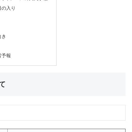
日の入り
向き
雷予報
て