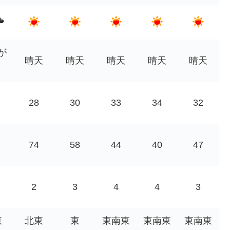
が
晴天
晴天
晴天
晴天
晴天
28
30
33
34
32
74
58
44
40
47
2
3
4
4
3
東
北東
東
東南東
東南東
東南東