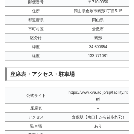
郵便番号
〒710-0056
住所
岡山県倉敷市鶴形1丁目5‐15
都道府県
岡山県
市町村区
倉敷市
区分け
鶴形
緯度
34.600654
経度
133.771081
座席表・アクセス・駐車場
https://www.kva.ac.jp/sp/facility.ht
公式サイト
ml
座席表
–
アクセス
倉敷駅【南口】から徒歩約7分
駐車場
あり