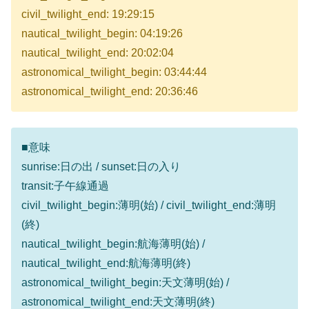
civil_twilight_end: 19:29:15
nautical_twilight_begin: 04:19:26
nautical_twilight_end: 20:02:04
astronomical_twilight_begin: 03:44:44
astronomical_twilight_end: 20:36:46
■意味
sunrise:日の出 / sunset:日の入り
transit:子午線通過
civil_twilight_begin:薄明(始) / civil_twilight_end:薄明
(終)
nautical_twilight_begin:航海薄明(始) /
nautical_twilight_end:航海薄明(終)
astronomical_twilight_begin:天文薄明(始) /
astronomical_twilight_end:天文薄明(終)