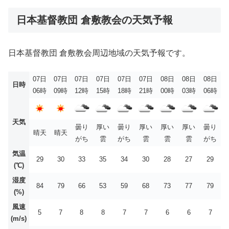
日本基督教団 倉敷教会の天気予報
日本基督教団 倉敷教会周辺地域の天気予報です。
07日
07日
07日
07日
07日
07日
08日
08日
08日
日時
06時
09時
12時
15時
18時
21時
00時
03時
06時
天気
曇り
厚い
曇り
厚い
厚い
厚い
曇り
晴天
晴天
がち
雲
がち
雲
雲
雲
がち
気温
29
30
33
35
34
30
28
27
29
(℃)
湿度
84
79
66
53
59
68
73
77
79
(%)
風速
5
7
8
8
7
7
6
6
7
(m/s)