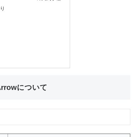
入り
報
he Arrowについて