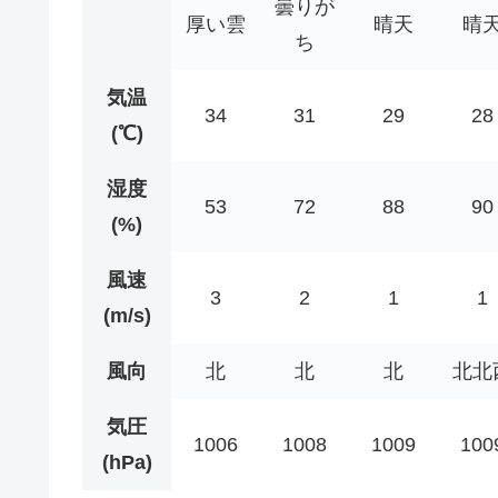
曇りが
厚い雲
晴天
晴
ち
気温
34
31
29
28
(℃)
湿度
53
72
88
90
(%)
風速
3
2
1
1
(m/s)
風向
北
北
北
北北
気圧
1006
1008
1009
100
(hPa)