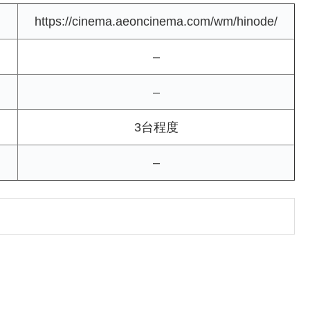
https://cinema.aeoncinema.com/wm/hinode/
–
–
3台程度
–