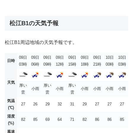
松江B1の天気予報
松江B1周辺地域の天気予報です。
09日
09日
09日
09日
09日
09日
09日
10日
10日
日時
03時
06時
09時
12時
15時
18時
21時
00時
03時
天気
厚い
厚い
厚い
小雨
小雨
小雨
小雨
小雨
小雨
雲
雲
雲
気温
27
26
29
32
31
29
27
27
27
(℃)
湿度
82
85
69
64
71
82
86
86
85
(%)
風速