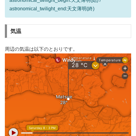
astronomical_twilight_begin:天文薄明(始) /
astronomical_twilight_end:天文薄明(終)
気温
周辺の気温は以下のとおりです。