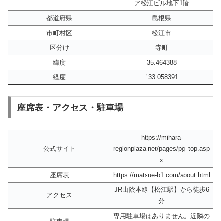
ア松江ビル地下1階
都道府県
島根県
市町村区
松江市
区分け
寺町
緯度
35.464388
経度
133.058391
座席表・アクセス・駐車場
https://mihara-
公式サイト
regionplaza.net/pages/pg_top.asp
x
座席表
https://matsue-b1.com/about.html
JR山陰本線【松江駅】から徒歩6
アクセス
分
専用駐車場はありません。近隣の