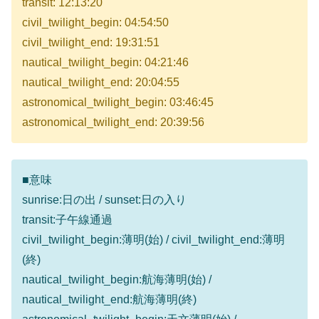
transit: 12:13:20
civil_twilight_begin: 04:54:50
civil_twilight_end: 19:31:51
nautical_twilight_begin: 04:21:46
nautical_twilight_end: 20:04:55
astronomical_twilight_begin: 03:46:45
astronomical_twilight_end: 20:39:56
■意味
sunrise:日の出 / sunset:日の入り
transit:子午線通過
civil_twilight_begin:薄明(始) / civil_twilight_end:薄明
(終)
nautical_twilight_begin:航海薄明(始) /
nautical_twilight_end:航海薄明(終)