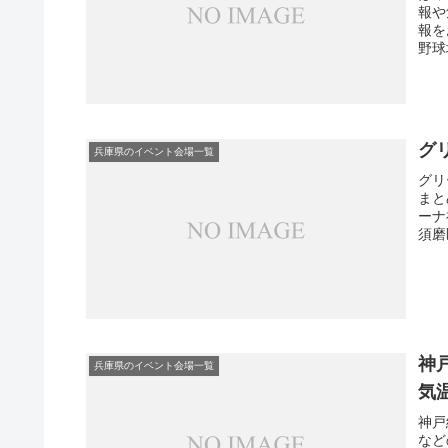
報や
報を
野球
グ
兵庫県のイベント会場一覧
グリ
まと
ーナ
須磨
神
兵庫県のイベント会場一覧
気
神戸
など