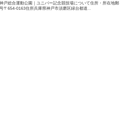
神戸総合運動公園｜ユニバー記念競技場について住所・所在地郵
号〒654-0163住所兵庫県神戸市須磨区緑台都道...