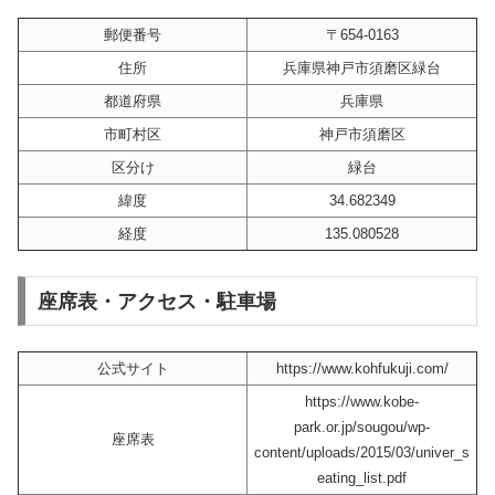
郵便番号
〒654-0163
住所
兵庫県神戸市須磨区緑台
都道府県
兵庫県
市町村区
神戸市須磨区
区分け
緑台
緯度
34.682349
経度
135.080528
座席表・アクセス・駐車場
公式サイト
https://www.kohfukuji.com/
https://www.kobe-
park.or.jp/sougou/wp-
座席表
content/uploads/2015/03/univer_s
eating_list.pdf