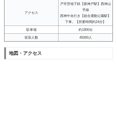
戸市営地下鉄【新神戸駅】西神山
手線
アクセス
西神中央行き【総合運動公園駅】
下車。【所要時間約24分】
駐車場
約1800台
収容人数
45000人
地図・アクセス