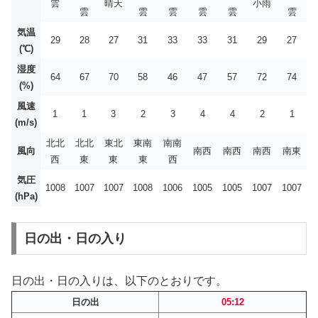
雲
晴天
小雨
雲
雲
雲
雲
雲
雲
気温
29
28
27
31
33
33
31
29
27
(℃)
湿度
64
67
70
58
46
47
57
72
74
(%)
風速
1
1
3
2
3
4
4
2
1
(m/s)
北北
北北
東北
東南
南南
風向
南西
南西
南西
南東
西
東
東
東
西
気圧
1008
1007
1007
1008
1006
1005
1005
1007
1007
(hPa)
日の出・日の入り
日の出・日の入りは、以下のとおりです。
日の出
05:12