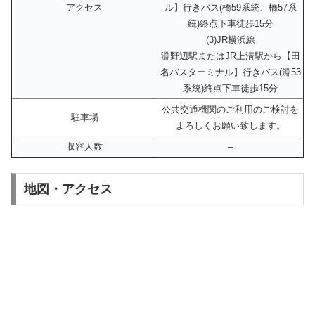
アクセス
ル】行きバス(橋59系統、橋57系
統)終点下車徒歩15分
(3)JR横浜線
淵野辺駅またはJR上溝駅から【田
名バスターミナル】行きバス(淵53
系統)終点下車徒歩15分
公共交通機関のご利用のご検討を
駐車場
よろしくお願い致します。
収容人数
–
地図・アクセス