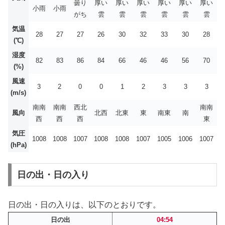
曇り
厚い
厚い
厚い
厚い
厚い
厚い
小雨
小雨
がち
雲
雲
雲
雲
雲
雲
気温
28
27
27
26
30
32
33
30
28
(℃)
湿度
82
83
86
84
66
46
46
56
70
(%)
風速
3
2
0
0
1
2
3
3
3
(m/s)
南南
南南
西北
南南
風向
北西
北東
東
南東
南
西
西
西
東
気圧
1008
1008
1007
1008
1008
1007
1005
1006
1007
(hPa)
日の出・日の入り
日の出・日の入りは、以下のとおりです。
日の出
04:54