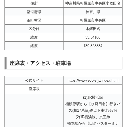
住所
神奈川県相模原市中央区水郷田名
都道府県
神奈川県
市町村区
相模原市中央区
区分け
水郷田名
緯度
35.54186
経度
139.328834
座席表・アクセス・駐車場
公式サイト
https://www.ecole.jp/index.html
座席表
–
(1)JR横浜線
相模原駅から【水郷田名】行きバ
ス(相17系統)終点下車徒歩7分
(2)JR横浜線、京王線
橋本駅から【田名バスターミナ