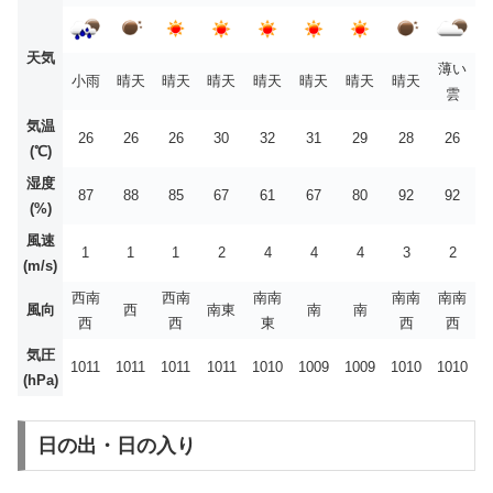
天気
薄い
小雨
晴天
晴天
晴天
晴天
晴天
晴天
晴天
雲
気温
26
26
26
30
32
31
29
28
26
(℃)
湿度
87
88
85
67
61
67
80
92
92
(%)
風速
1
1
1
2
4
4
4
3
2
(m/s)
西南
西南
南南
南南
南南
風向
西
南東
南
南
西
西
東
西
西
気圧
1011
1011
1011
1011
1010
1009
1009
1010
1010
(hPa)
日の出・日の入り