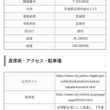
郵便番号
〒315-0016
住所
茨城県石岡市総社1-2-5
都道府県
茨城県
市町村区
石岡市
区分け
総社
緯度
36.190191
経度
140.269766
座席表・アクセス・駐車場
https://www.city.joetsu.niigata.jp/s
公式サイト
oshiki/bunka/rekishi-keikan-
takada-komachi.html
https://www.city.ishioka.lg.jp/page/
座席表
page001010.html
石岡駅を背にして直進し、T字路