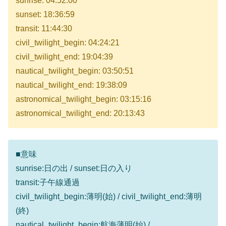
sunrise: 04:52:00
sunset: 18:36:59
transit: 11:44:30
civil_twilight_begin: 04:24:21
civil_twilight_end: 19:04:39
nautical_twilight_begin: 03:50:51
nautical_twilight_end: 19:38:09
astronomical_twilight_begin: 03:15:16
astronomical_twilight_end: 20:13:43
■意味
sunrise:日の出 / sunset:日の入り
transit:子午線通過
civil_twilight_begin:薄明(始) / civil_twilight_end:薄明
(終)
nautical_twilight_begin:航海薄明(始) /