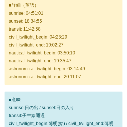
■詳細（英語）
sunrise: 04:51:01
sunset: 18:34:55
transit: 11:42:58
civil_twilight_begin: 04:23:29
civil_twilight_end: 19:02:27
nautical_twilight_begin: 03:50:10
nautical_twilight_end: 19:35:47
astronomical_twilight_begin: 03:14:49
astronomical_twilight_end: 20:11:07
■意味
sunrise:日の出 / sunset:日の入り
transit:子午線通過
civil_twilight_begin:薄明(始) / civil_twilight_end:薄明