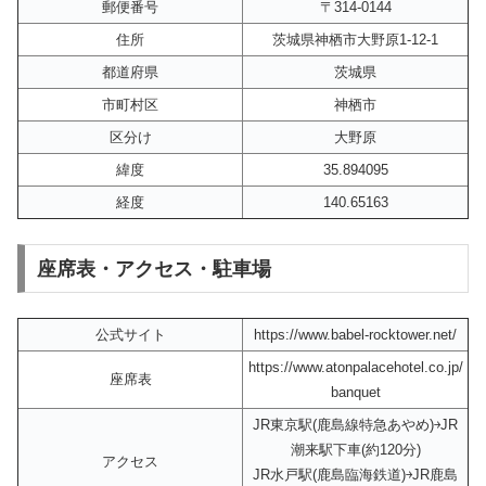
郵便番号
〒314-0144
住所
茨城県神栖市大野原1-12-1
都道府県
茨城県
市町村区
神栖市
区分け
大野原
緯度
35.894095
経度
140.65163
座席表・アクセス・駐車場
公式サイト
https://www.babel-rocktower.net/
https://www.atonpalacehotel.co.jp/
座席表
banquet
JR東京駅(鹿島線特急あやめ)￫JR
潮来駅下車(約120分)
アクセス
JR水戸駅(鹿島臨海鉄道)￫JR鹿島