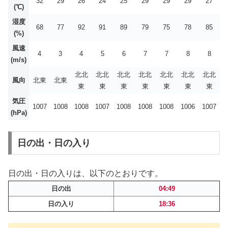
32
29
26
24
25
29
29
29
27
(℃)
湿度
68
77
92
91
89
79
75
78
85
(%)
風速
4
3
4
5
6
7
7
8
8
(m/s)
北北
北北
北北
北北
北北
北北
北北
風向
北東
北東
東
東
東
東
東
東
東
気圧
1007
1008
1008
1007
1008
1008
1008
1006
1007
(hPa)
日の出・日の入り
日の出・日の入りは、以下のとおりです。
日の出
04:49
日の入り
18:36