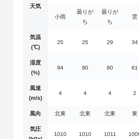
天気
曇りが
曇りが
小雨
雲
ち
ち
気温
25
25
29
34
(℃)
湿度
94
90
80
61
(%)
風速
4
4
4
2
(m/s)
風向
北東
北東
北東
東
気圧
1010
1010
1011
100
(hPa)