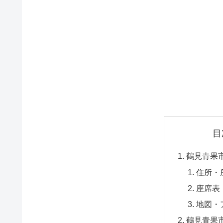
目
鶴見青果
住所・
座席表
地図・
鶴見青果