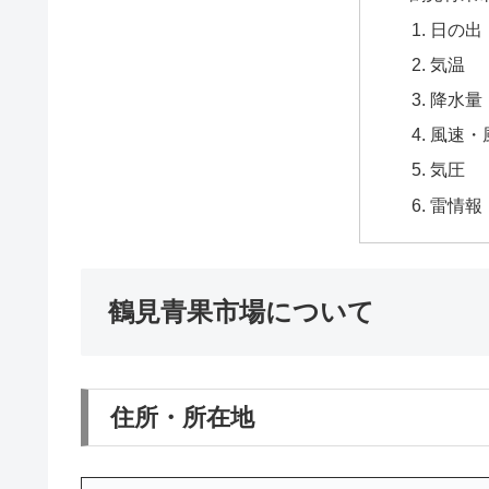
日の出
気温
降水量
風速・
気圧
雷情報
鶴見青果市場について
住所・所在地