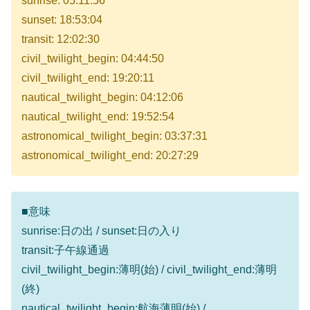
sunrise: 05:11:56
sunset: 18:53:04
transit: 12:02:30
civil_twilight_begin: 04:44:50
civil_twilight_end: 19:20:11
nautical_twilight_begin: 04:12:06
nautical_twilight_end: 19:52:54
astronomical_twilight_begin: 03:37:31
astronomical_twilight_end: 20:27:29
■意味
sunrise:日の出 / sunset:日の入り
transit:子午線通過
civil_twilight_begin:薄明(始) / civil_twilight_end:薄明
(終)
nautical_twilight_begin:航海薄明(始) /