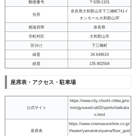
郵便番号
〒639-1101
奈良県大和郡山市下三橋町741イ
住所
オンモール大和郡山3F
都道府県
奈良県
市町村区
大和郡山市
区分け
下三橋町
緯度
34.649619
経度
135.802504
座席表・アクセス・駐車場
https://www.city.choshi.chiba.jp/si
公式サイト
min/gyousei/cat02/sports/taiikuka
n.html
https://www.cinemasunshine.co.jp/
座席表
theater/yamatokoriyama/floor_guid