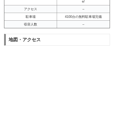
e/
アクセス
–
駐車場
4100台の無料駐車場完備
収容人数
–
地図・アクセス