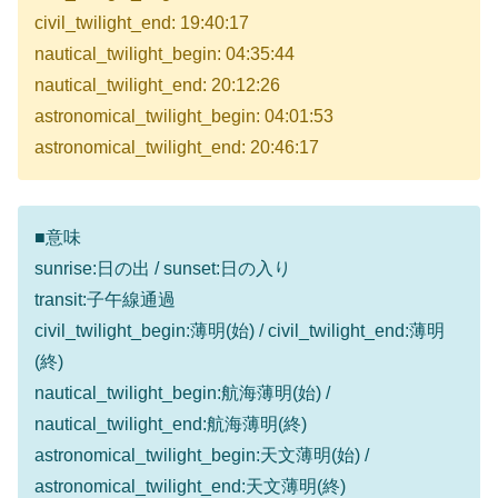
civil_twilight_end: 19:40:17
nautical_twilight_begin: 04:35:44
nautical_twilight_end: 20:12:26
astronomical_twilight_begin: 04:01:53
astronomical_twilight_end: 20:46:17
■意味
sunrise:日の出 / sunset:日の入り
transit:子午線通過
civil_twilight_begin:薄明(始) / civil_twilight_end:薄明
(終)
nautical_twilight_begin:航海薄明(始) /
nautical_twilight_end:航海薄明(終)
astronomical_twilight_begin:天文薄明(始) /
astronomical_twilight_end:天文薄明(終)