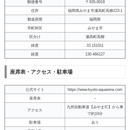
郵便番号
〒835-0018
住所
福岡県みやま市瀬高町高柳223-1
都道府県
福岡県
市町村区
みやま市
区分け
瀬高町高柳
緯度
33.151011
経度
130.466127
座席表・アクセス・駐車場
公式サイト
https://www.kyoto-aquarena.com
座席表
–
九州自動車道【みやまIC】から車
アクセス
で約10分
駐車場
あり