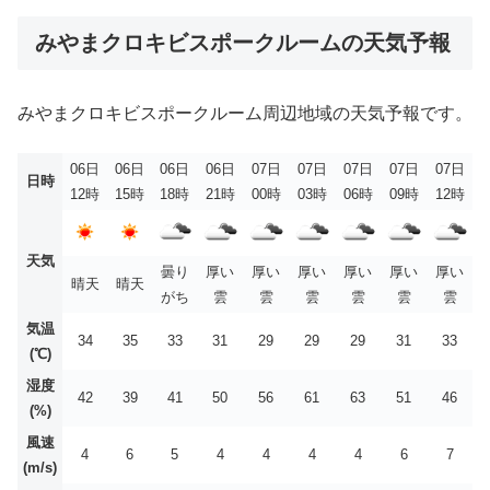
みやまクロキビスポークルームの天気予報
みやまクロキビスポークルーム周辺地域の天気予報です。
06日
06日
06日
06日
07日
07日
07日
07日
07日
日時
12時
15時
18時
21時
00時
03時
06時
09時
12時
天気
曇り
厚い
厚い
厚い
厚い
厚い
厚い
晴天
晴天
がち
雲
雲
雲
雲
雲
雲
気温
34
35
33
31
29
29
29
31
33
(℃)
湿度
42
39
41
50
56
61
63
51
46
(%)
風速
4
6
5
4
4
4
4
6
7
(m/s)