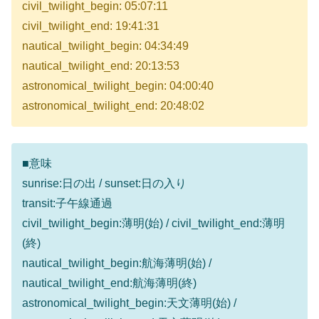
civil_twilight_begin: 05:07:11
civil_twilight_end: 19:41:31
nautical_twilight_begin: 04:34:49
nautical_twilight_end: 20:13:53
astronomical_twilight_begin: 04:00:40
astronomical_twilight_end: 20:48:02
■意味
sunrise:日の出 / sunset:日の入り
transit:子午線通過
civil_twilight_begin:薄明(始) / civil_twilight_end:薄明
(終)
nautical_twilight_begin:航海薄明(始) /
nautical_twilight_end:航海薄明(終)
astronomical_twilight_begin:天文薄明(始) /