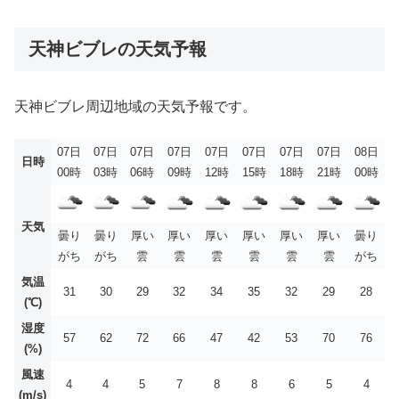
天神ビブレの天気予報
天神ビブレ周辺地域の天気予報です。
07日
07日
07日
07日
07日
07日
07日
07日
08日
日時
00時
03時
06時
09時
12時
15時
18時
21時
00時
天気
曇り
曇り
厚い
厚い
厚い
厚い
厚い
厚い
曇り
がち
がち
雲
雲
雲
雲
雲
雲
がち
気温
31
30
29
32
34
35
32
29
28
(℃)
湿度
57
62
72
66
47
42
53
70
76
(%)
風速
4
4
5
7
8
8
6
5
4
(m/s)