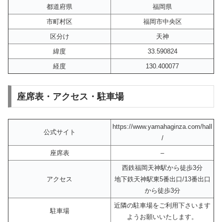
都道府県
福岡県
市町村区
福岡市中央区
区分け
天神
緯度
33.590824
経度
130.400077
座席表・アクセス・駐車場
https://www.yamahaginza.com/hall
公式サイト
/
座席表
–
西鉄福岡天神駅から徒歩3分
アクセス
地下鉄天神駅東5番出口/13番出口
から徒歩3分
近隣の駐車場をご利用下さいます
駐車場
ようお願いいたします。