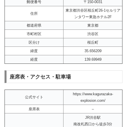
郵便番号
〒150-0031
東京都渋谷区桜丘町26-1セルリア
住所
ンタワー東急ホテル2F
都道府県
東京都
市町村区
渋谷区
区分け
桜丘町
緯度
35.656209
経度
139.69949
座席表・アクセス・駐車場
https://www.kagurazaka-
公式サイト
explosion.com/
座席表
–
JR渋谷駅
南改札西口から徒歩3分