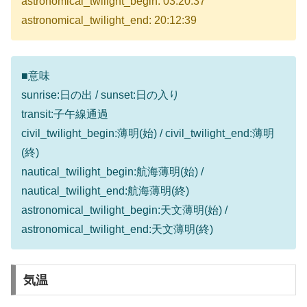
astronomical_twilight_begin: 03:20:37
astronomical_twilight_end: 20:12:39
■意味
sunrise:日の出 / sunset:日の入り
transit:子午線通過
civil_twilight_begin:薄明(始) / civil_twilight_end:薄明
(終)
nautical_twilight_begin:航海薄明(始) /
nautical_twilight_end:航海薄明(終)
astronomical_twilight_begin:天文薄明(始) /
astronomical_twilight_end:天文薄明(終)
気温