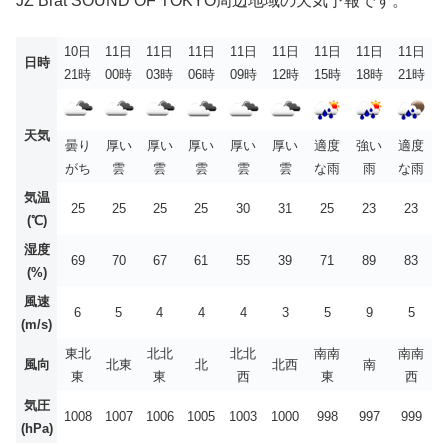
JZ Brat SOUND OF TOKYO周辺地域の天気予報です。
10日
11日
11日
11日
11日
11日
11日
11日
11日
日時
21時
00時
03時
06時
09時
12時
15時
18時
21時
天気
曇り
厚い
厚い
厚い
厚い
厚い
適度
強い
適度
がち
雲
雲
雲
雲
雲
な雨
雨
な雨
気温
25
25
25
25
30
31
25
23
23
(℃)
湿度
69
70
67
61
55
39
71
89
83
(%)
風速
6
5
4
4
4
3
5
9
5
(m/s)
東北
北北
北北
南南
南南
風向
北東
北
北西
南
東
東
西
東
西
気圧
1008
1007
1006
1005
1003
1000
998
997
999
(hPa)