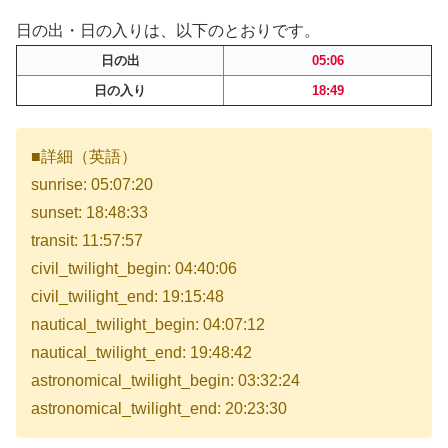
日の出・日の入りは、以下のとおりです。
日の出
05:06
日の入り
18:49
■詳細（英語）
sunrise: 05:07:20
sunset: 18:48:33
transit: 11:57:57
civil_twilight_begin: 04:40:06
civil_twilight_end: 19:15:48
nautical_twilight_begin: 04:07:12
nautical_twilight_end: 19:48:42
astronomical_twilight_begin: 03:32:24
astronomical_twilight_end: 20:23:30