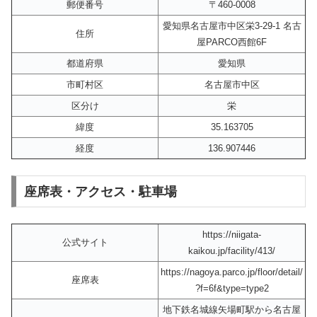
郵便番号
〒460-0008
愛知県名古屋市中区栄3-29-1​ 名古
住所
屋PARCO西館6F
都道府県
愛知県
市町村区
名古屋市中区
区分け
栄
緯度
35.163705
経度
136.907446
座席表・アクセス・駐車場
https://niigata-
公式サイト
kaikou.jp/facility/413/
https://nagoya.parco.jp/floor/detail/
座席表
?f=6f&type=type2
地下鉄名城線矢場町駅から名古屋