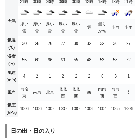
21時
00時
03時
06時
09時
12時
15時
18時
21時
天気
厚い
厚い
厚い
厚い
厚い
曇り
雲
小雨
小雨
雲
雲
雲
雲
雲
がち
気温
30
28
26
27
30
32
32
30
27
(℃)
湿度
55
60
66
69
55
48
53
58
72
(%)
風速
4
2
1
2
2
2
6
3
1
(m/s)
南南
北北
北北
南南
南南
風向
南東
北東
西
南
東
西
西
西
西
気圧
1006
1006
1007
1007
1007
1006
1004
1005
1006
(hPa)
日の出・日の入り