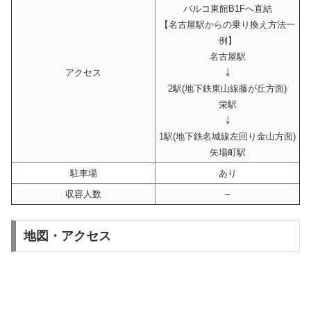
パルコ東館B1Fへ直結
【名古屋駅からの乗り換え方法一
例】
名古屋駅
アクセス
￬
2駅(地下鉄東山線藤が丘方面)
栄駅
￬
1駅(地下鉄名城線左回り金山方面)
矢場町駅
駐車場
あり
収容人数
–
地図・アクセス