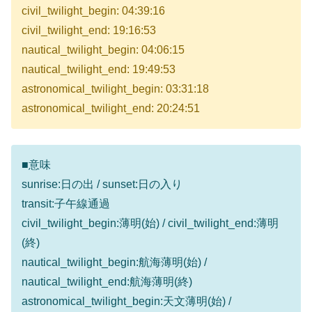
civil_twilight_begin: 04:39:16
civil_twilight_end: 19:16:53
nautical_twilight_begin: 04:06:15
nautical_twilight_end: 19:49:53
astronomical_twilight_begin: 03:31:18
astronomical_twilight_end: 20:24:51
■意味
sunrise:日の出 / sunset:日の入り
transit:子午線通過
civil_twilight_begin:薄明(始) / civil_twilight_end:薄明
(終)
nautical_twilight_begin:航海薄明(始) /
nautical_twilight_end:航海薄明(終)
astronomical_twilight_begin:天文薄明(始) /