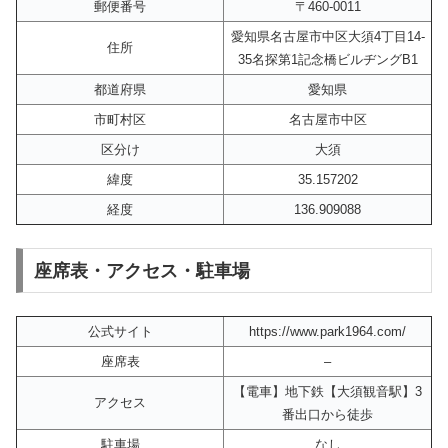
郵便番号
〒460-0011
愛知県名古屋市中区大須4丁目14-
住所
35名探第1記念橋ビルヂングB1
都道府県
愛知県
市町村区
名古屋市中区
区分け
大須
緯度
35.157202
経度
136.909088
座席表・アクセス・駐車場
公式サイト
https://www.park1964.com/
座席表
–
【電車】地下鉄【大須観音駅】3
アクセス
番出口から徒歩
駐車場
なし